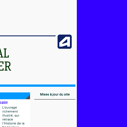
AL
ER
Mises à jour du site
naire
L'ouvrage
richement
illustré, qui
retrace
l’Histoire de la