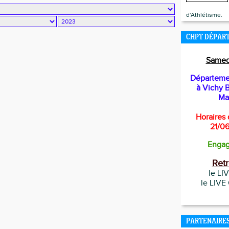
d'Athlétisme.
CHPT DÉPAR
Samed
Départemen
à
Vichy
B
Ma
Horaires d
21/0
Enga
Ret
le LI
le LIVE
PARTENAIRE