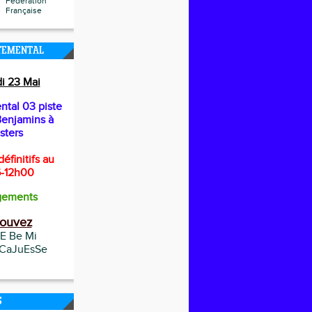
Fédération
Française
TEMENTAL
i 23 Mai
tal 03 piste
enjamins à
sters
éfinitifs au
6-12h00
gements
rouvez
VE Be Mi
 CaJuEsSe
S