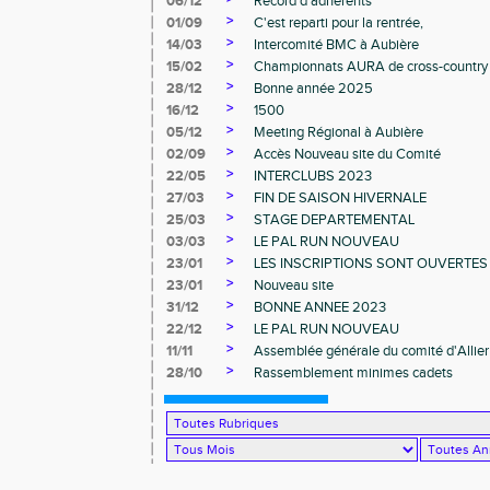
06/12
Record d'adhérents
>
01/09
C'est reparti pour la rentrée,
>
14/03
Intercomité BMC à Aubière
>
15/02
Championnats AURA de cross-country
>
28/12
Bonne année 2025
>
16/12
1500
>
05/12
Meeting Régional à Aubière
>
02/09
Accès Nouveau site du Comité
>
22/05
INTERCLUBS 2023
>
27/03
FIN DE SAISON HIVERNALE
>
25/03
STAGE DEPARTEMENTAL
>
03/03
LE PAL RUN NOUVEAU
>
23/01
LES INSCRIPTIONS SONT OUVERTES
>
23/01
Nouveau site
>
31/12
BONNE ANNEE 2023
>
22/12
LE PAL RUN NOUVEAU
>
11/11
Assemblée générale du comité d'Allier
>
28/10
Rassemblement minimes cadets