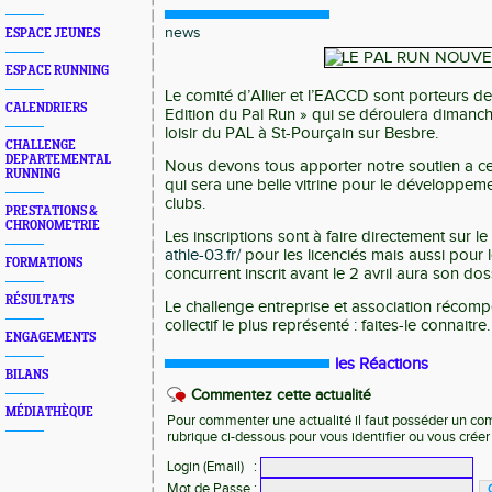
news
ESPACE JEUNES
ESPACE RUNNING
Le comité d’Allier et l’EACCD sont porteurs de 
CALENDRIERS
Edition du Pal Run » qui se déroulera dimanch
loisir du PAL à St-Pourçain sur Besbre.
CHALLENGE
DEPARTEMENTAL
Nous devons tous apporter notre soutien a c
RUNNING
qui sera une belle vitrine pour le développeme
clubs.
PRESTATIONS &
CHRONOMETRIE
Les inscriptions sont à faire directement sur le
athle-03.fr/
pour les licenciés mais aussi pour 
FORMATIONS
concurrent inscrit avant le 2 avril aura son d
RÉSULTATS
Le challenge entreprise et association récom
collectif le plus représenté : faites-le connaitre
ENGAGEMENTS
les Réactions
BILANS
Commentez cette actualité
MÉDIATHÈQUE
Pour commenter une actualité il faut posséder un compt
rubrique ci-dessous pour vous identifier ou vous crée
Login (Email)
:
Mot de Passe
: