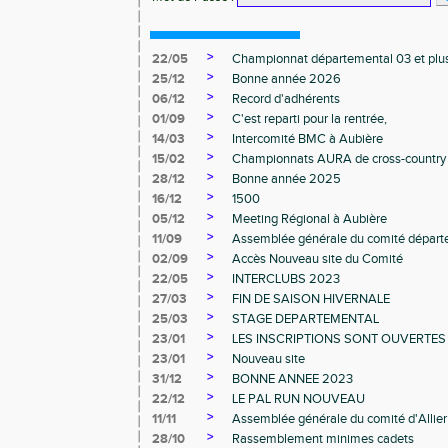
>
22/05
Championnat départemental 03 et plu
>
25/12
Bonne année 2026
>
06/12
Record d'adhérents
>
01/09
C'est reparti pour la rentrée,
>
14/03
Intercomité BMC à Aubière
>
15/02
Championnats AURA de cross-country
>
28/12
Bonne année 2025
>
16/12
1500
>
05/12
Meeting Régional à Aubière
>
11/09
Assemblée générale du comité départ
>
02/09
Accès Nouveau site du Comité
>
22/05
INTERCLUBS 2023
>
27/03
FIN DE SAISON HIVERNALE
>
25/03
STAGE DEPARTEMENTAL
>
23/01
LES INSCRIPTIONS SONT OUVERTES
>
23/01
Nouveau site
>
31/12
BONNE ANNEE 2023
>
22/12
LE PAL RUN NOUVEAU
>
11/11
Assemblée générale du comité d'Allier
>
28/10
Rassemblement minimes cadets