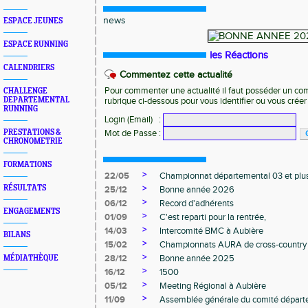
news
ESPACE JEUNES
ESPACE RUNNING
les Réactions
CALENDRIERS
Commentez cette actualité
Pour commenter une actualité il faut posséder un compt
CHALLENGE
DEPARTEMENTAL
rubrique ci-dessous pour vous identifier ou vous crée
RUNNING
Login (Email)
:
PRESTATIONS &
Mot de Passe
:
CHRONOMETRIE
FORMATIONS
>
22/05
Championnat départemental 03 et plu
>
RÉSULTATS
25/12
Bonne année 2026
>
06/12
Record d'adhérents
ENGAGEMENTS
>
01/09
C'est reparti pour la rentrée,
>
14/03
Intercomité BMC à Aubière
BILANS
>
15/02
Championnats AURA de cross-country
>
28/12
Bonne année 2025
MÉDIATHÈQUE
>
16/12
1500
>
05/12
Meeting Régional à Aubière
>
11/09
Assemblée générale du comité départ